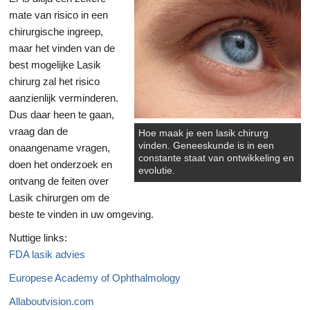
mate van risico in een
chirurgische ingreep,
maar het vinden van de
best mogelijke Lasik
chirurg zal het risico
aanzienlijk verminderen.
Dus daar heen te gaan,
vraag dan de
Hoe maak je een lasik chirurg
vinden. Geneeskunde is in een
onaangename vragen,
constante staat van ontwikkeling en
doen het onderzoek en
evolutie.
ontvang de feiten over
Lasik chirurgen om de
beste te vinden in uw omgeving.
Nuttige links:
FDA lasik advies
Europese Academy of Ophthalmology
Allaboutvision.com